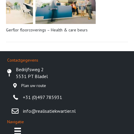
Gerflor floorcoverings – Health & care beurs
Contactgegevens
Bedrijfsweg 2
5531 PT Bladel
Plan uw route
+31 (0)497 785931
info@realisatiekwartier.nl
Navigatie