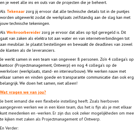
en je weet alle ins en outs van de projecten die je beheert.
Als
Tekenaar
zorg jij ervoor dat alle technische details tot in de puntjes
worden uitgewerkt zodat de werkplaats zelfstandig aan de slag kan met
jouw technische tekeningen.
Als
Werkvoorbereider
zorg je ervoor dat alles op tijd geregeld is. Dit
gaat van zaken als elektra tot aan water en van internetverbindingen tot
aan meubilair. Je plaatst bestellingen en bewaakt de deadlines van zowel
de klanten als de leveranciers.
Je werkt samen in een team van ongeveer 8 personen. Zo’n 4 collega’s op
kantoor (Projectmanagement, Ontwerp) en nog 4 collega’s op de
werkvloer (werkplaats, stand- en interieurbouw). We werken nauw met
elkaar samen en vinden goede en transparante communicatie dan ook erg
belangrijk. We doen het samen, niet alleen!
Wat vragen we van jou?
Je bent iemand die een flexibele instelling heeft. Zoals hierboven
aangegeven werken we in een klein team, dus het is fijn als je met elkaar
kunt meedenken en -werken. Er zijn dus ook zeker mogelijkheden om mee
te kijken met zaken als Projectmanagement of Ontwerp.
En Verder: