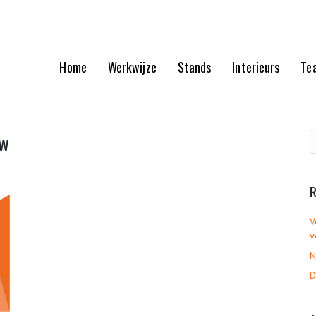
Home
Werkwijze
Stands
Interieurs
Te
uw
R
V
v
N
D