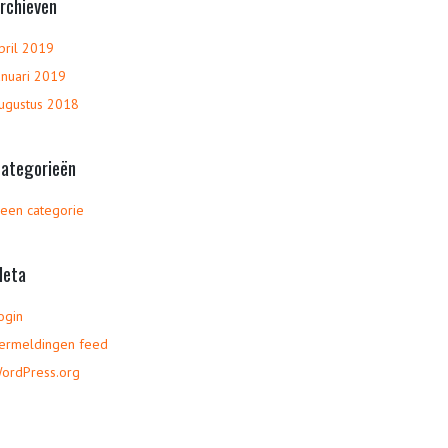
rchieven
pril 2019
anuari 2019
ugustus 2018
ategorieën
een categorie
eta
ogin
ermeldingen feed
ordPress.org