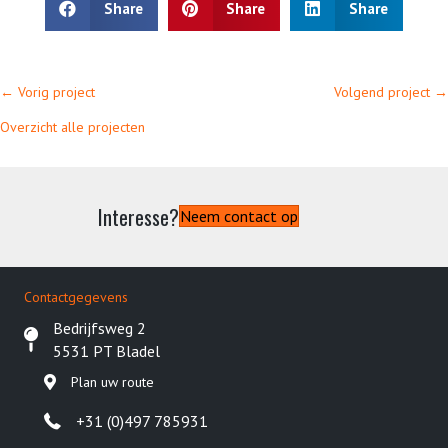
Share
Share
Share
Posts
Posts
← Vorig project
Volgend project →
navigation
navigation
Overzicht alle projecten
Interesse?
Neem contact op
Contactgegevens
Bedrijfsweg 2
5531 PT Bladel
Plan uw route
+31 (0)497 785931