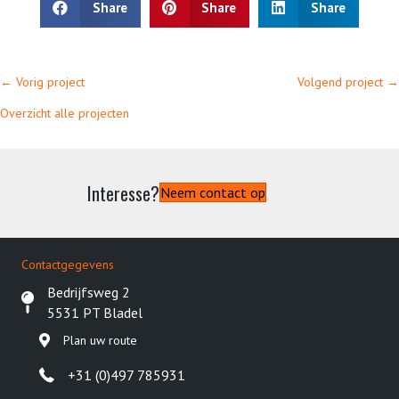
Share
Share
Share
Posts
Posts
← Vorig project
Volgend project →
navigation
navigation
Overzicht alle projecten
Interesse?
Neem contact op
Contactgegevens
Bedrijfsweg 2
5531 PT Bladel
Plan uw route
+31 (0)497 785931