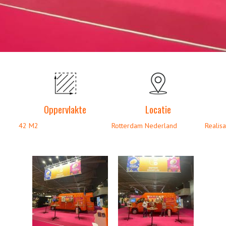
Oppervlakte
Locatie
42 M2
Rotterdam Nederland
Realisa