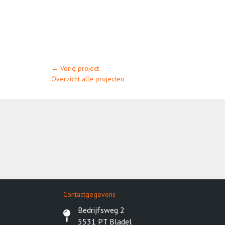
Posts
← Vorig project
Overzicht alle projecten
navigation
Contactgegevens
Bedrijfsweg 2
5531 PT Bladel