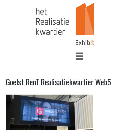
Goelst RenT Realisatiekwartier Web5